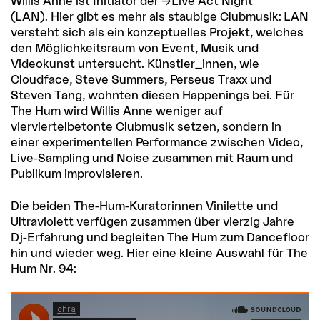
Willis Anne ist Initiator der
Live Act Night
(LAN)
. Hier gibt es mehr als staubige Clubmusik: LAN
versteht sich als ein konzeptuelles Projekt, welches
den Möglichkeitsraum von Event, Musik und
Videokunst untersucht. Künstler_innen, wie
Cloudface, Steve Summers, Perseus Traxx und
Steven Tang, wohnten diesen Happenings bei. Für
The Hum wird Willis Anne weniger auf
vierviertelbetonte Clubmusik setzen, sondern in
einer experimentellen Performance zwischen Video,
Live-Sampling und Noise zusammen mit Raum und
Publikum improvisieren.
Die beiden The-Hum-Kuratorinnen Vinilette und
Ultraviolett verfügen zusammen über vierzig Jahre
Dj-Erfahrung und begleiten The Hum zum Dancefloor
hin und wieder weg. Hier eine kleine Auswahl für The
Hum Nr. 94: