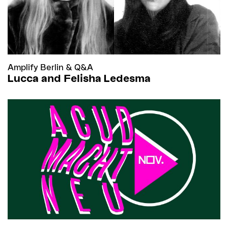
Amplify Berlin
&
Q&A
Lucca and Felisha Ledesma