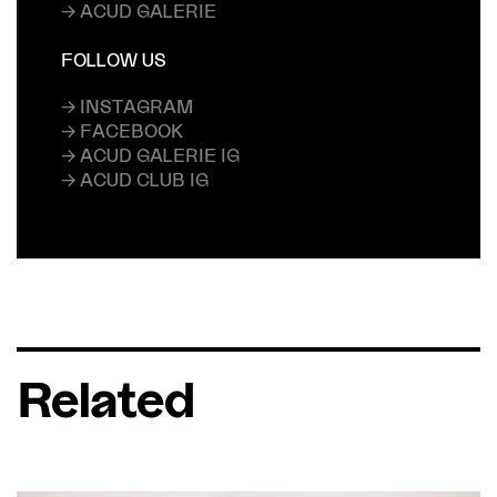
→ ACUD GALERIE
FOLLOW US
→ INSTAGRAM
→ FACEBOOK
→ ACUD GALERIE IG
→ ACUD CLUB IG
Related