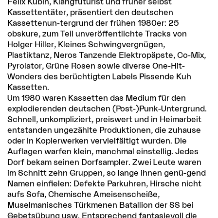
Felix Kubin, Klangfuturist und früher selbst
Kassettentäter, präsentiert den deutschen
Kassettenun-tergrund der frühen 1980er: 25
obskure, zum Teil unveröffentlichte Tracks von
Holger Hiller, Kleines Schwingvergnügen,
Plastiktanz, Neros Tanzende Elektropäpste, Co-Mix,
Pyrolator, Grüne Rosen sowie diverse One-Hit-
Wonders des berüchtigten Labels Pissende Kuh
Kassetten.
Um 1980 waren Kassetten das Medium für den
explodierenden deutschen (Post-)Punk-Untergrund.
Schnell, unkompliziert, preiswert und in Heimarbeit
entstanden ungezählte Produktionen, die zuhause
oder in Kopierwerken vervielfältigt wurden. Die
Auflagen warfen klein, manchmal einstellig. Jedes
Dorf bekam seinen Dorfsampler. Zwei Leute waren
im Schnitt zehn Gruppen, so lange ihnen genü-gend
Namen einfielen: Defekte Parkuhren, Hirsche nicht
aufs Sofa, Chemische Ameisenscheiße,
Muselmanisches Türkmenen Batallion der SS bei
Gebetsübung usw. Entsprechend fantasievoll die