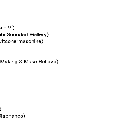
 e.V.)
ohr Soundart Gallery)
witschermaschine)
 Making & Make-Believe)
)
Diaphanes)