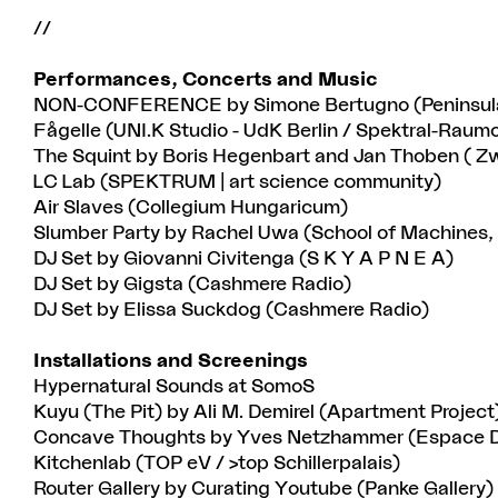
//
Performances, Concerts and Music
NON-CONFERENCE by Simone Bertugno (Peninsula
Fågelle (UNI.K Studio - UdK Berlin / Spektral-Raum
The Squint by Boris Hegenbart and Jan Thoben ( Z
LC Lab (SPEKTRUM | art science community)
Air Slaves (Collegium Hungaricum)
Slumber Party by Rachel Uwa (School of Machines,
DJ Set by Giovanni Civitenga (S K Y A P N E A)
DJ Set by Gigsta (Cashmere Radio)
DJ Set by Elissa Suckdog (Cashmere Radio)
Installations and Screenings
Hypernatural Sounds at SomoS
Kuyu (The Pit) by Ali M. Demirel (Apartment Project
Concave Thoughts by Yves Netzhammer (Espace 
Kitchenlab (TOP eV / >top Schillerpalais)
Router Gallery by Curating Youtube (Panke Gallery)