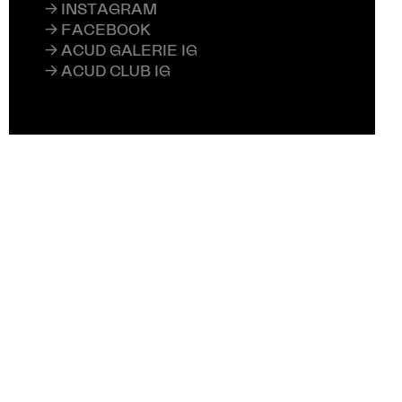
→ INSTAGRAM
→ FACEBOOK
→ ACUD GALERIE IG
→ ACUD CLUB IG